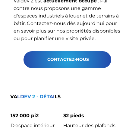
Valdev 2 est
actuellement occupé
. Par
contre nous proposons une gamme
d'espaces industriels à louer et de terrains à
bâtir. Contactez-nous dès aujourd'hui pour
en savoir plus sur nos propriétés disponibles
ou pour planifier une visite privée.
CONTACTEZ-NOUS
VA
L
D
EV
2 -
DÉT
A
I
LS
152 000 pi2
32 pieds
D'espace intérieur
Hauteur des plafonds